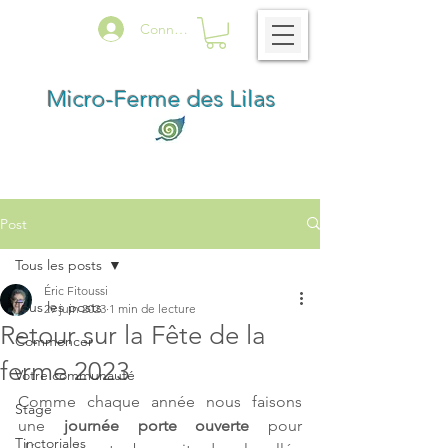
Connexion
Micro-Ferme des Lilas
Post
Tous les posts
Éric Fitoussi
Tous les posts
29 juin 2023
1 min de lecture
Retour sur la Fête de la
Commencer
ferme 2023
Votre communauté
Comme chaque année nous faisons 
Stage
une
 journée porte ouverte 
pour 
Tinctoriales