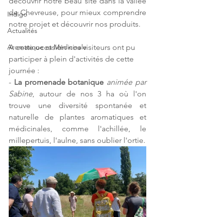
découvrir notre beau site dans la vallée 
de Chevreuse, pour mieux comprendre 
Indigo
notre projet et découvrir nos produits.
Actualités
Aromatique et Médicinale
A cette occasion nos visiteurs ont pu 
participer à plein d'activités de cette 
journée :
- 
La promenade botanique
animée par 
Sabine
, autour de nos 3 ha où l'on 
trouve une diversité spontanée et 
naturelle de plantes aromatiques et 
médicinales, comme l'achillée, le 
millepertuis, l'aulne, sans oublier l'ortie.