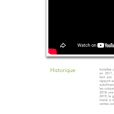
Historique
Installée 
en 2017, 
tant par
rapport a
autofinan
les cotisan
2018, une 
2019, le g
mené à t
ventes c