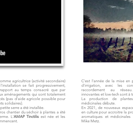
comme agricultrice (activité secondaire)
C'est l'année de la mise en 
l'installation se fait progressivement,
d'irrigation, avec les co
 rapport au temps consacré que par
raccordement au réseau
ux aménagements qui sont totalement
innovantes et low-tech sont à t
cés (pas d'aide agricole possible pour
La production de plante
ts solidaires).
médicinales débute.
petite serre a été installée.
En 2021, de nouveaux espace
ros chantier du séchoir à plantes a été
en culture pour accroitre la p
erme. L'
AMAP Tinctilis
est née et les
aromatiques et médicinales
ommencent.
Mike Metz.