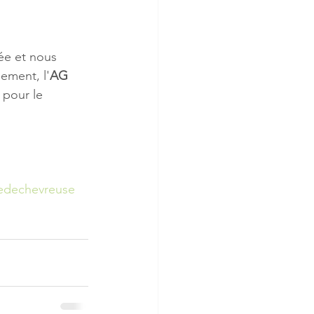
e et nous 
lement, 
l'
AG
 pour le 
éedechevreuse