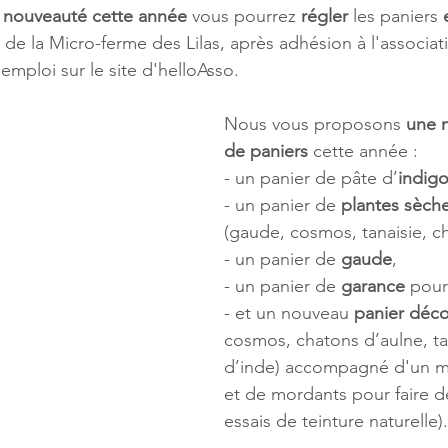
 
nouveauté cette année 
vous pourrez 
régler
 les paniers 
 de la Micro-ferme des Lilas, après adhésion à l'associat
emploi sur le site d'helloAsso.
Nous vous proposons 
une n
de paniers
 cette année : 
- un panier de pâte d’
indig
- un panier de 
plantes sèche
(gaude, cosmos, tanaisie, c
- un panier de 
gaude
,
- un panier de 
garance
 pour
- et un nouveau 
panier déc
cosmos, chatons d’aulne, tan
d’inde) accompagné d'un m
et de mordants pour faire d
essais de teinture naturelle).