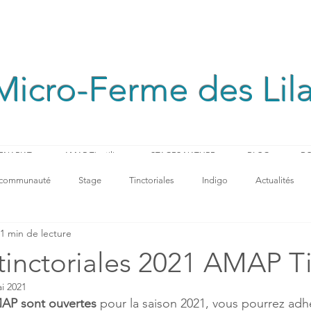
Micro-Ferme des Lil
ENARIAT
AMAP Tinctilis
STAGES NATURE
BLOG
BO
 communauté
Stage
Tinctoriales
Indigo
Actualités
1 min de lecture
tinctoriales 2021 AMAP Tin
i 2021
MAP sont ouvertes
 pour la saison 2021, vous pourrez adhé