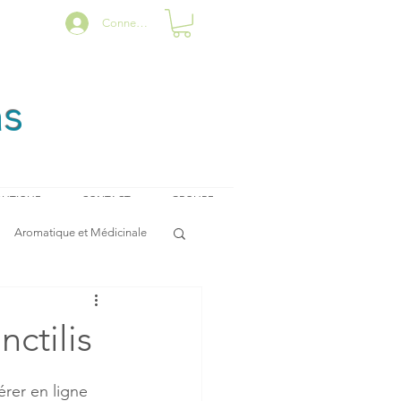
Connexion
as
UTIQUE
CONTACT
GROUPE
Aromatique et Médicinale
ctilis
rer en ligne 