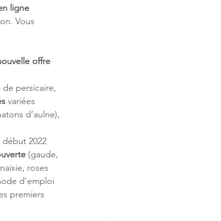
en ligne 
ion. Vous 
ouvelle offre 
o
 de persicaire,
s 
variées 
hatons d’aulne),
 début 2022 
ouverte
 (gaude, 
aisie, roses 
ode d'emploi 
es premiers 