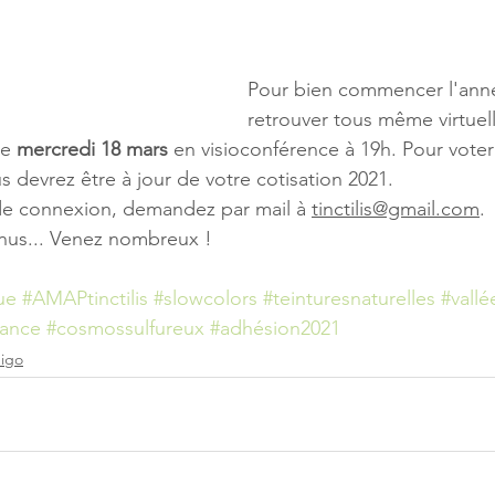
Pour bien commencer l'anné
retrouver tous même virtuel
le 
mercredi 18 mars
en visioconférence 
à 19h
. Pour voter
 devrez être à jour de votre cotisation 2021.
 de connexion, demandez par mail à 
tinctilis@gmail.com
.
enus... Venez nombreux !
ue
#AMAPtinctilis
#slowcolors
#teinturesnaturelles
#vall
rance
#cosmossulfureux
#adhésion2021
digo