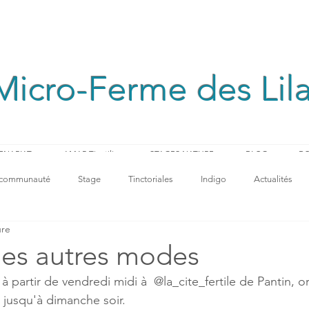
Micro-Ferme des Lil
ENARIAT
AMAP Tinctilis
STAGES NATURE
BLOG
BO
 communauté
Stage
Tinctoriales
Indigo
Actualités
ure
des autres modes
à partir de vendredi midi à  @la_cite_fertile de Pantin, or
 jusqu'à dimanche soir. 