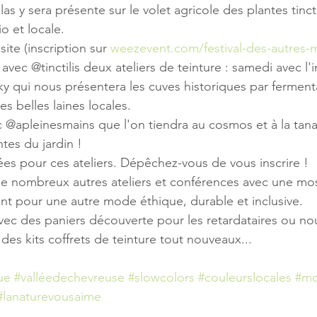
las y sera présente sur le volet agricole des plantes tinct
io et locale.
ite (inscription sur 
weezevent.com/festival-des-autres
ec @tinctilis deux ateliers de teinture : samedi avec l'i
y qui nous présentera les cuves historiques par fermenta
es belles laines locales.
 @apleinesmains que l'on tiendra au cosmos et à la tanai
tes du jardin !  
tées pour ces ateliers. Dépêchez-vous de vous inscrire !
de nombreux autres ateliers et conférences avec une mo
nt pour une autre mode éthique, durable et inclusive.
 avec des paniers découverte pour les retardataires ou n
 des kits coffrets de teinture tout nouveaux... 
ue
#valléedechevreuse
#slowcolors
#couleurslocales
#mo
#lanaturevousaime