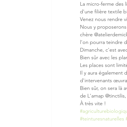
La micro-ferme des li
d'une filière textile b
Venez nous rendre vis
Nous y proposerons av
chère @atelierdemick
l'on pourra teindre d
Dimanche, c'est avec
Bien sûr avec les plan
Les places sont limi
Il y aura également 
d'intervenants œuvra
Bien sûr, on sera là
de L'amap @tinctilis,
À très vite !
#agriculturebiologiq
#teinturesnaturelles