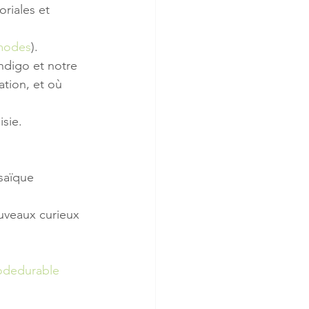
oriales et 
-modes
).
ndigo et notre 
tion, et où 
sie.
saïque 
ouveaux curieux 
dedurable