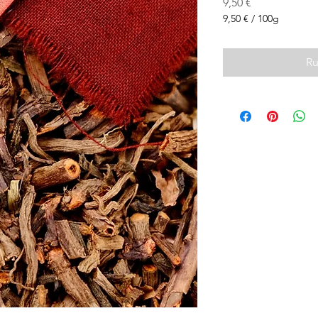
Prix
9,50 €
9,50 €
/
100g
9,50 €
pour
100
Ru
Grammes