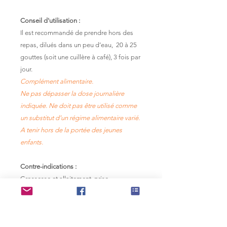
Conseil d'utilisation :
Il est recommandé de prendre hors des
repas, dilués dans un peu d’eau, 20 à 25
gouttes (soit une cuillère à café), 3 fois par
jour.
Complément alimentaire.
Ne pas dépasser la dose journalière
indiquée. Ne doit pas être utilisé comme
un substitut d’un régime alimentaire varié.
A tenir hors de la portée des jeunes
enfants.
Contre-indications :
Grossesse et allaitement, prise
d’anticoagulants.
Allergies aux asteracées.
Réservé aux adultes.